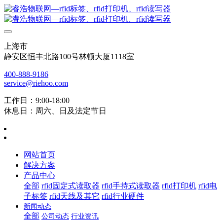
上海市
静安区恒丰北路100号林顿大厦1118室
400-888-9186
service@riehoo.com
工作日：9:00-18:00
休息日：周六、日及法定节日
网站首页
解决方案
产品中心
全部
rfid固定式读取器
rfid手持式读取器
rfid打印机
rfid电
子标签
rfid天线及其它
rfid行业硬件
新闻动态
全部
公司动态
行业资讯