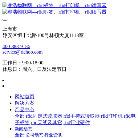
上海市
静安区恒丰北路100号林顿大厦1118室
400-888-9186
service@riehoo.com
工作日：9:00-18:00
休息日：周六、日及法定节日
网站首页
解决方案
产品中心
全部
rfid固定式读取器
rfid手持式读取器
rfid打印机
rfid电
子标签
rfid天线及其它
rfid行业硬件
新闻动态
全部
公司动态
行业资讯