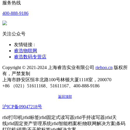
服务热线
400-888-9186
关注公众号
友情链接 :
睿浩物联网
睿浩数码专营店
Copyright © 2021-2024 上海睿浩实业有限公司
riehoo.cn
版权所
有，严禁复制
上海市静安区恒丰北路100号林顿大厦1118室，200070
+86 （021）51611168、51611167、400-888-9186
返回顶部
沪ICP备09047218号
rfid打印机|rfid标签|rfid固定式读写器|rfid手持读写器|rfid天
线|rfid固定资产管理系统|rfid智能档案柜|物联网解决方案|条码
打印机|碳带|不干胶标签|rfid解决方案